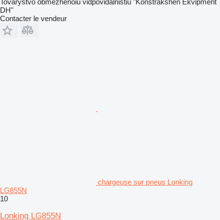
Tovarystvo obmezhenoiu vidpovidalnistiu "Konstrakshen Ekvipment
DH"
Contacter le vendeur
chargeuse sur pneus Lonking
LG855N
10
Lonking LG855N