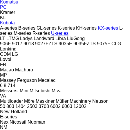
Komatsu
PC
Kramer
KL
Kubota
A-series
B-series
GL-series
K-series
KH-series
KX-series
L-
series
M-series
R-series
U-series
LT
LTMG
Ladys
Landward
Libra
LiuGong
906F
9017
9018
9027FZTS
9035E
9035FZTS
9075F
CLG
Lonking
CDM
LG
Lovol
FR
Macao
Machpro
MP
Massey Ferguson
Mecalac
6
8
714
Messersi
Mini
Mitsubishi
Miva
VA
Multiloader
Möre Maskiner
Müller Machinery
Neuson
50
803
1404
2503
3703
6002
6003
12002
New Holland
E-series
Nex
Nicosail
Nuoman
NM