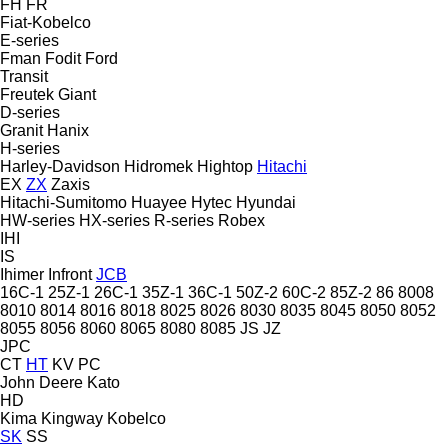
FH
FR
Fiat-Kobelco
E-series
Fman
Fodit
Ford
Transit
Freutek
Giant
D-series
Granit
Hanix
H-series
Harley-Davidson
Hidromek
Hightop
Hitachi
EX
ZX
Zaxis
Hitachi-Sumitomo
Huayee
Hytec
Hyundai
HW-series
HX-series
R-series
Robex
IHI
IS
Ihimer
Infront
JCB
16C-1
25Z-1
26C-1
35Z-1
36C-1
50Z-2
60C-2
85Z-2
86
8008
8010
8014
8016
8018
8025
8026
8030
8035
8045
8050
8052
8055
8056
8060
8065
8080
8085
JS
JZ
JPC
CT
HT
KV
PC
John Deere
Kato
HD
Kima
Kingway
Kobelco
SK
SS