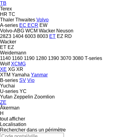
TB
Terex
HR
TC
Thaler
Thwaites
Volvo
A-series
EC
ECR
EW
Volvo-ABG
WCM
Wacker Neuson
28Z3
1404
6003
8003
ET
EZ
RD
Wacker
ET
EZ
Weidemann
1140
1160
1190
1280
1390
3070
3080
T-series
Wolf
XCMG
XE
XG
XR
XTM
Yamaha
Yanmar
B-series
SV
Vio
Yuchai
U-series
YC
Yufan
Zeppelin
Zoomlion
ZE
Åkerman
H
tout afficher
Localisation
Rechercher dans un périmètre