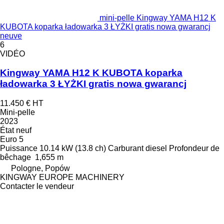
mini-pelle Kingway YAMA H12 K
KUBOTA koparka ładowarka 3 ŁYŻKI gratis nowa gwarancj
neuve
6
VIDÉO
Kingway YAMA H12 K KUBOTA koparka
ładowarka 3 ŁYŻKI gratis nowa gwarancj
11.450 €
HT
Mini-pelle
2023
État
neuf
Euro 5
Puissance
10.14 kW (13.8 ch)
Carburant
diesel
Profondeur de
bêchage
1,655 m
Pologne, Popów
KINGWAY EUROPE MACHINERY
Contacter le vendeur