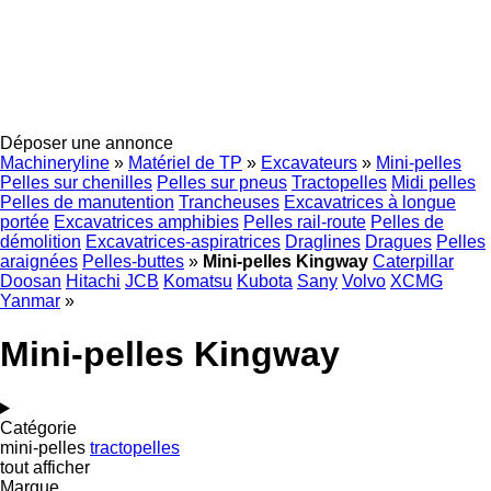
Déposer une annonce
Machineryline
»
Matériel de TP
»
Excavateurs
»
Mini-pelles
Pelles sur chenilles
Pelles sur pneus
Tractopelles
Midi pelles
Pelles de manutention
Trancheuses
Excavatrices à longue
portée
Excavatrices amphibies
Pelles rail-route
Pelles de
démolition
Excavatrices-aspiratrices
Draglines
Dragues
Pelles
araignées
Pelles-buttes
»
Mini-pelles Kingway
Caterpillar
Doosan
Hitachi
JCB
Komatsu
Kubota
Sany
Volvo
XCMG
Yanmar
»
Mini-pelles Kingway
Catégorie
mini-pelles
tractopelles
tout afficher
Marque