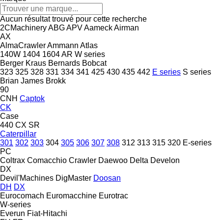
Aucun résultat trouvé pour cette recherche
2CMachinery
ABG
APV
Aameck
Airman
AX
AlmaCrawler
Ammann
Atlas
140W
1404
1604
AR
W series
Berger Kraus
Bernards
Bobcat
323
325
328
331
334
341
425
430
435
442
E series
S series
Brian James
Brokk
90
CNH
Captok
CK
Case
440
CX
SR
Caterpillar
301
302
303
304
305
306
307
308
312
313
315
320
E-series
PC
Coltrax
Comacchio
Crawler
Daewoo
Delta
Develon
DX
Devil'Machines
DigMaster
Doosan
DH
DX
Eurocomach
Euromacchine
Eurotrac
W-series
Everun
Fiat-Hitachi