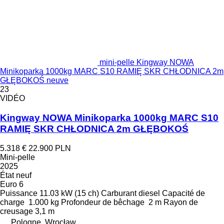
mini-pelle Kingway NOWA
Minikoparka 1000kg MARC S10 RAMIĘ SKR CHŁODNICA 2m
GŁĘBOKOŚ neuve
23
VIDÉO
Kingway NOWA Minikoparka 1000kg MARC S10
RAMIĘ SKR CHŁODNICA 2m GŁĘBOKOŚ
5.318 €
22.900 PLN
Mini-pelle
2025
État
neuf
Euro 6
Puissance
11.03 kW (15 ch)
Carburant
diesel
Capacité de
charge
1.000 kg
Profondeur de bêchage
2 m
Rayon de
creusage
3,1 m
Pologne, Wrocław