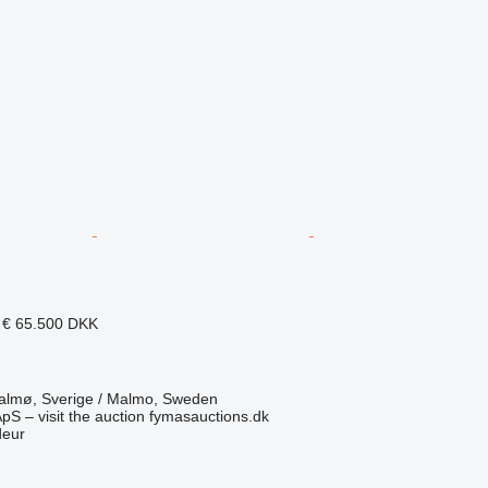
 €
65.500 DKK
lmø, Sverige / Malmo, Sweden
pS – visit the auction fymasauctions.dk
deur