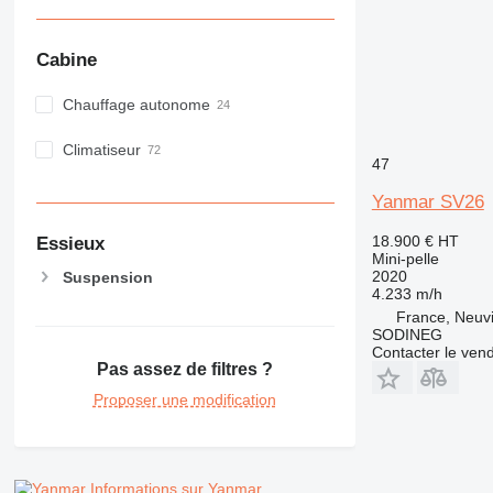
Cabine
Chauffage autonome
Climatiseur
47
Yanmar SV26
18.900 €
HT
Essieux
Mini-pelle
2020
Suspension
4.233 m/h
France, Neuv
SODINEG
Contacter le ven
Pas assez de filtres ?
Proposer une modification
Informations sur Yanmar