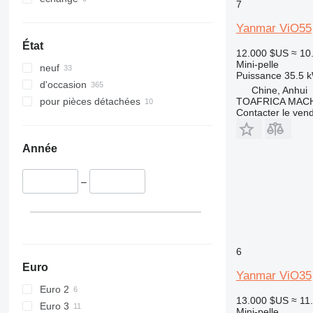
7
Yanmar ViO55
État
12.000 $US
≈ 10
Mini-pelle
neuf
Puissance
35.5 k
d'occasion
Chine, Anhui
TOAFRICA MACH
pour pièces détachées
Contacter le ven
Année
–
6
Euro
Yanmar ViO35
Euro 2
13.000 $US
≈ 11
Euro 3
Mini-pelle