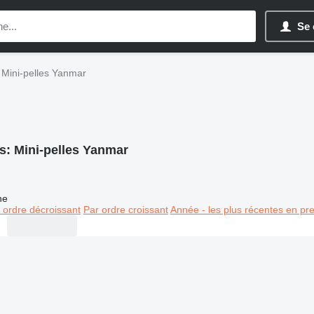
Se 
Mini-pelles Yanmar
s:
Mini-pelles Yanmar
ne
 ordre décroissant
Par ordre croissant
Année - les plus récentes en pr