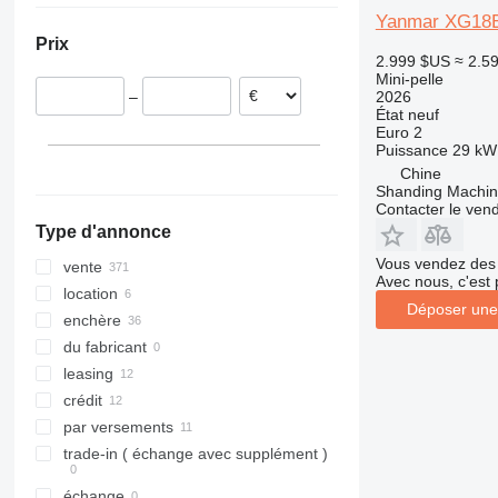
Yanmar XG18
Pays-Bas
Colombie
8030
Vio 33
Prix
Pologne
Moldavie
8035
Vio 35
2.999 $US
≈ 2.5
Espagne
Brésil
8045
Vio 38
Mini-pelle
2026
–
Danemark
8050
Vio 40
État
neuf
Italie
8052
Vio 45
Euro 2
Puissance
29 kW 
Roumanie
8055
Vio 50
Chine
tout afficher
8056
Vio 55
Shanding Machine
Contacter le ven
8060
Vio 57
Type d'annonce
8065
Vio 70
Vous vendez des 
8080
Vio 75
vente
Avec nous, c'est 
8085
Vio 80
location
Déposer une
JS
enchère
JZ
du fabricant
leasing
crédit
par versements
trade-in ( échange avec supplément )
échange