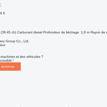
E
96 €
(39.45 ch)
Carburant
diesel
Profondeur de bêchage
1,8 m
Rayon de 
ry Group Co., Ltd.
deur
machines et des véhicules ?
possible !
 annonce