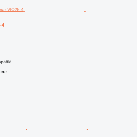
-4
mpäälä
deur