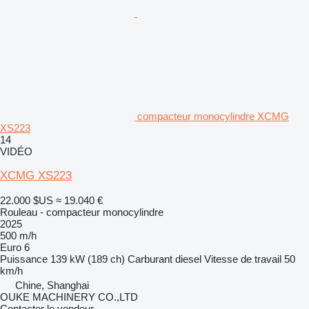
compacteur monocylindre XCMG
XS223
14
VIDÉO
XCMG XS223
22.000 $US
≈ 19.040 €
Rouleau - compacteur monocylindre
2025
500 m/h
Euro 6
Puissance
139 kW (189 ch)
Carburant
diesel
Vitesse de travail
50
km/h
Chine, Shanghai
OUKE MACHINERY CO.,LTD
Contacter le vendeur