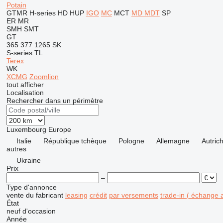
Potain
GTMR
H-series
HD
HUP
IGO
MC
MCT
MD
MDT
SP
ER
MR
SMH
SMT
GT
365
377
1265
SK
S-series
TL
Terex
WK
XCMG
Zoomlion
tout afficher
Localisation
Rechercher dans un périmètre
Luxembourg
Europe
Italie
République tchèque
Pologne
Allemagne
Autric
autres
Ukraine
Prix
–
Type d'annonce
vente
du fabricant
leasing
crédit
par versements
trade-in ( échange 
État
neuf
d'occasion
Année