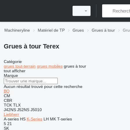
Machineryline
Matériel de TP
Grues
Grues à tour
Gru
Grues à tour Terex
Catégorie
grues tout-terrain
grues mobiles
grues à tour
tout afficher
Marque
Aucun résultat trouvé pour cette recherche
BQ
CM
CBR
TCK
TLX
J42NS
J52NS
J5010
Liebherr
A-series
HS
K-Series
LH
MK
T-series
5
21
SK