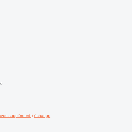
he
avec supplément )
échange