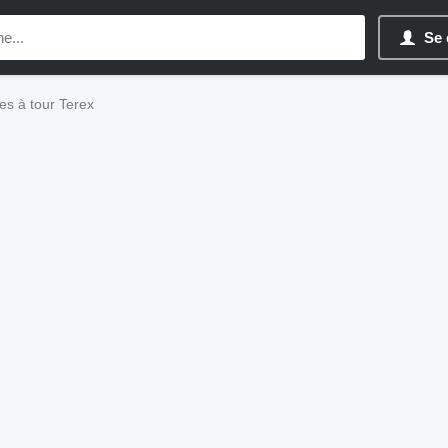
Se 
es à tour Terex