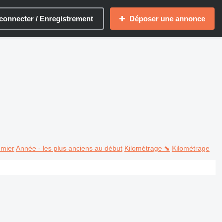
connecter / Enregistrement
Déposer une annonce
emier
Année - les plus anciens au début
Kilométrage ⬊
Kilométrage