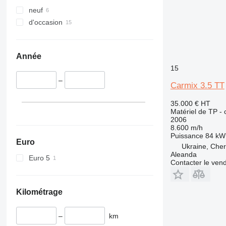
340
VMT
neuf
345
Vibromax
d'occasion
349
350
365
Année
374
15
390
–
Carmix 3.5 TT
395
416
35.000 €
HT
420
Matériel de TP -
2006
424
8.600 m/h
426
Puissance
84 kW 
Euro
428
Ukraine, Cher
Aleanda
Euro 5
430
Contacter le ven
432
434
Kilométrage
444
589
–
km
826