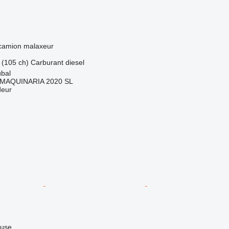
 camion malaxeur
 (105 ch)
Carburant
diesel
úbal
MAQUINARIA 2020 SL
deur
luse