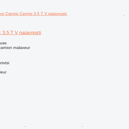
 3.5 T V naiavnosti
luse
 camion malaxeur
nivtsi
deur