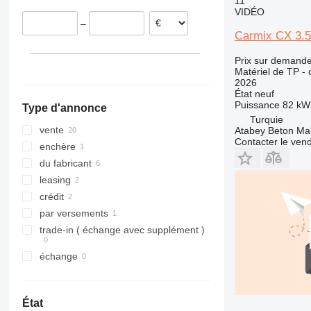
11
VIDÉO
312
427
3369
XS
–
313
435S
3394
XZ
Carmix CX 3.5
314
436
4069
ZL
Prix sur demand
315
437
4394
Matériel de TP - 
316
456
E-series
2026
État
neuf
317
457
Liftlux
Puissance
82 kW 
Type d'annonce
318
8008
Pecolift
Turquie
319
8018
Toucan
vente
Atabey Beton Maki
Contacter le ven
320
8025
enchère
321
8026
du fabricant
322
8030
leasing
323
8035
crédit
324
CT
par versements
325
JS
trade-in ( échange avec supplément )
326
JZ
échange
329
NXT
330
S-Series
336
TM
État