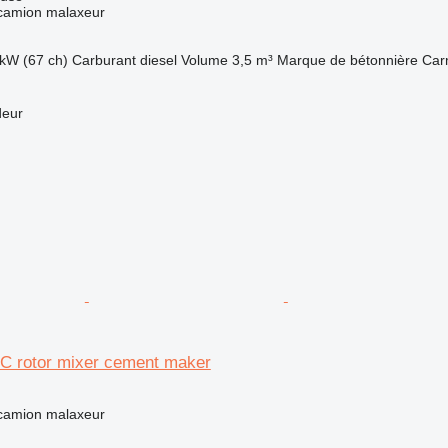
 camion malaxeur
kW (67 ch)
Carburant
diesel
Volume
3,5 m³
Marque de bétonnière
Car
deur
C rotor mixer cement maker
 camion malaxeur