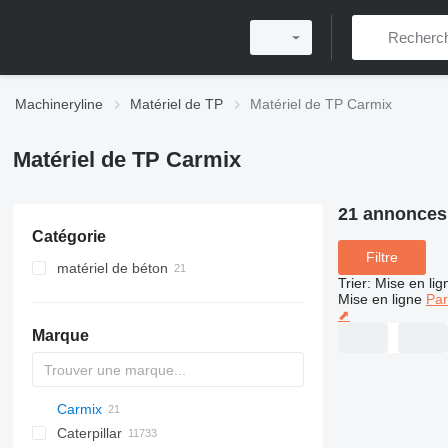
Machineryline
Matériel de TP
Matériel de TP Carmix
Matériel de TP Carmix
21 annonces
Catégorie
Filtre
matériel de béton
Trier
:
Mise en lig
camions malaxeurs
Mise en ligne
Par
⬈
centrales à béton
Marque
centrales à béton mobiles
Carmix
Titan
AL
SP
AX
X-Series
AFW
HD
FlexiROC
1304
400 - series
BC
BG
BB
TW
463
GSH
Leonardo
AHK
K-series
CK
Caterpillar
AS
SR
AP
ROC
1404
500 - series
BF
RG
DTV
553
PC
3.5
B-series
450