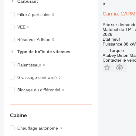
Carburant
5
980
982
Carmix CARMI
Filtre à particules
988
Prix sur demand
990
VEE
Matériel de TP - 
2026
992
État
neuf
Réservoir AdBlue
AP
Puissance
88 kW
C-series
Turquie
Type de boîte de vitesses
Atabey Beton Maki
CB
Contacter le ven
CS
Ralentisseur
D series
Graissage centralisé
E-series
F-series
Blocage du différentiel
GC
IT
M-series
MH
Cabine
NR
Chauffage autonome
PM