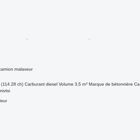
 camion malaxeur
(114.28 ch)
Carburant
diesel
Volume
3,5 m³
Marque de bétonnière
Ca
nivtsi
deur