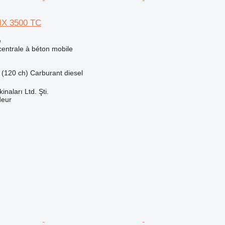
X 3500 TC
e
centrale à béton mobile
 (120 ch)
Carburant
diesel
naları Ltd. Şti.
deur