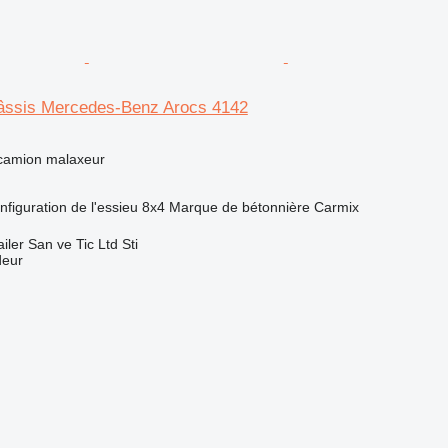
âssis Mercedes-Benz Arocs 4142
 camion malaxeur
nfiguration de l'essieu
8x4
Marque de bétonnière
Carmix
ler San ve Tic Ltd Sti
deur