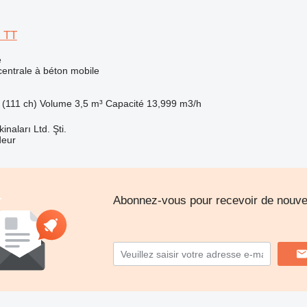
 TT
e
centrale à béton mobile
(111 ch)
Volume
3,5 m³
Capacité
13,999 m3/h
naları Ltd. Şti.
deur
Abonnez-vous pour recevoir de nouvel