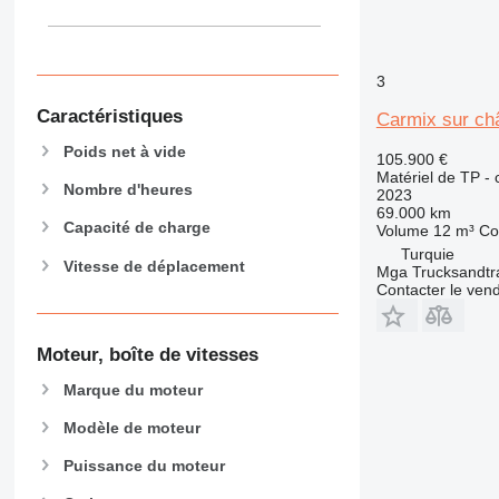
906
907
908
3
910
Caractéristiques
914
Carmix sur ch
918
Poids net à vide
105.900 €
924
Matériel de TP -
Nombre d'heures
2023
926
69.000 km
928
Capacité de charge
Volume
12 m³
Co
930
Turquie
Vitesse de déplacement
Mga Trucksandtrai
938
Contacter le ven
950
953
Moteur, boîte de vitesses
955
962
Marque du moteur
963
Modèle de moteur
966
972
Puissance du moteur
973