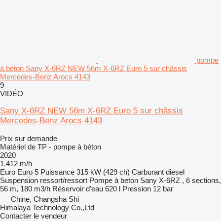
pompe
à béton Sany X-6RZ NEW 56m X-6RZ Euro 5 sur châssis
Mercedes-Benz Arocs 4143
9
VIDÉO
Sany X-6RZ NEW 56m X-6RZ Euro 5 sur châssis
Mercedes-Benz Arocs 4143
Prix sur demande
Matériel de TP - pompe à béton
2020
1.412 m/h
Euro
Euro 5
Puissance
315 kW (429 ch)
Carburant
diesel
Suspension
ressort/ressort
Pompe à beton
Sany X-6RZ , 6 sections,
56 m, 180 m3/h
Réservoir d'eau
620 l
Pression
12 bar
Chine, Changsha Shi
Himalaya Technology Co.,Ltd
Contacter le vendeur