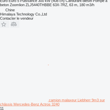
Euro
Euro 5
Puissance
300 kW (408 ch)
Carburant
diesel
Pompe à
beton
Zoomlion ZLJ5440THBBE 63X-7RZ, 63 m, 180 m3/h
Chine
Himalaya Technology Co.,Ltd
Contacter le vendeur
camion malaxeur Liebherr 9m3 sur
châssis Mercedes-Benz Actros 3240
11