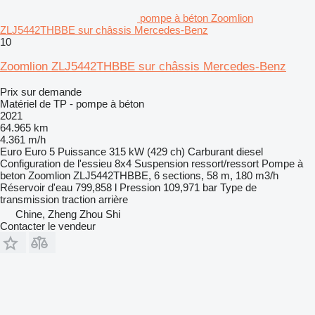
pompe à béton Zoomlion
ZLJ5442THBBE sur châssis Mercedes-Benz
10
Zoomlion ZLJ5442THBBE sur châssis Mercedes-Benz
Prix sur demande
Matériel de TP - pompe à béton
2021
64.965 km
4.361 m/h
Euro
Euro 5
Puissance
315 kW (429 ch)
Carburant
diesel
Configuration de l'essieu
8x4
Suspension
ressort/ressort
Pompe à
beton
Zoomlion ZLJ5442THBBE, 6 sections, 58 m, 180 m3/h
Réservoir d'eau
799,858 l
Pression
109,971 bar
Type de
transmission
traction arrière
Chine, Zheng Zhou Shi
Contacter le vendeur