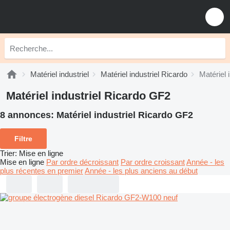
Matériel industriel
Matériel industriel Ricardo
Matériel 
Matériel industriel Ricardo GF2
8 annonces:
Matériel industriel Ricardo GF2
Filtre
Trier
:
Mise en ligne
Mise en ligne
Par ordre décroissant
Par ordre croissant
Année - les
plus récentes en premier
Année - les plus anciens au début