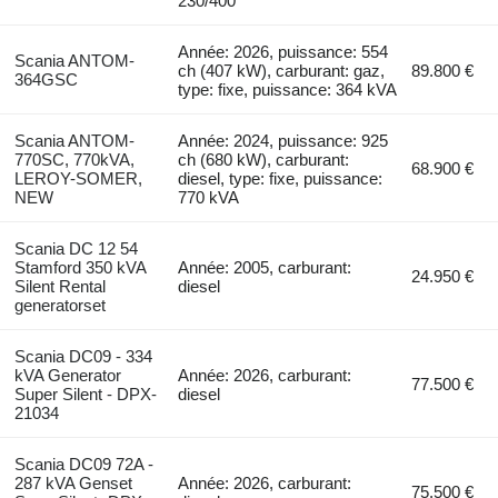
230/400
Année: 2026, puissance: 554
Scania ANTOM-
ch (407 kW), carburant: gaz,
89.800 €
364GSC
type: fixe, puissance: 364 kVA
Scania ANTOM-
Année: 2024, puissance: 925
770SC, 770kVA,
ch (680 kW), carburant:
68.900 €
LEROY-SOMER,
diesel, type: fixe, puissance:
NEW
770 kVA
Scania DC 12 54
Stamford 350 kVA
Année: 2005, carburant:
24.950 €
Silent Rental
diesel
generatorset
Scania DC09 - 334
kVA Generator
Année: 2026, carburant:
77.500 €
Super Silent - DPX-
diesel
21034
Scania DC09 72A -
287 kVA Genset
Année: 2026, carburant:
75.500 €