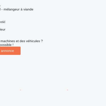
e
el - mélangeur à viande
mość
deur
machines et des véhicules ?
possible !
 annonce