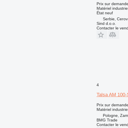
Prix sur demand
Matériel industrie
État
neuf
Serbie, Cero
Sind d.o.o.
Contacter le ven
4
Talsa AM 100-
Prix sur demand
Matériel industri
Pologne, Za
BMG Trade
Contacter le ven