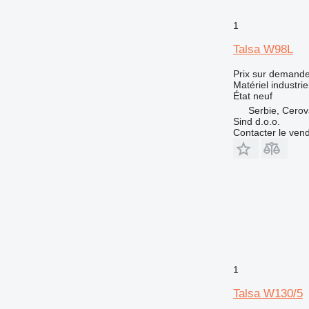
1
Talsa W98L
Prix sur demand
Matériel industrie
État
neuf
Serbie, Cero
Sind d.o.o.
Contacter le ven
1
Talsa W130/5