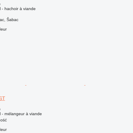
e
l - hachoir à viande
vac, Šabac
deur
ST
e
el - mélangeur à viande
mość
deur