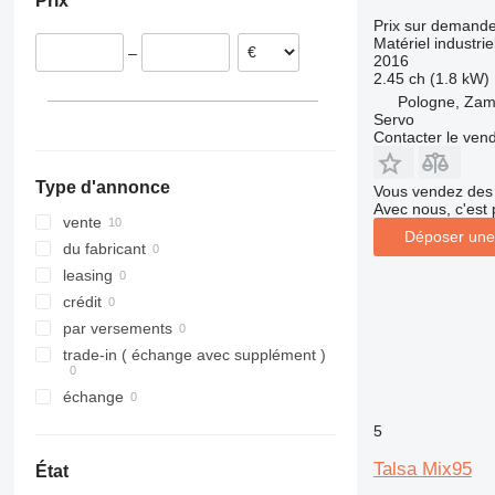
Prix
Pays-Bas
Prix sur demand
Espagne
Matériel industri
–
2016
2.45 ch (1.8 kW)
Pologne, Za
Servo
Contacter le ven
Type d'annonce
Vous vendez des 
Avec nous, c'est 
vente
Déposer une
du fabricant
leasing
crédit
par versements
trade-in ( échange avec supplément )
échange
5
Talsa Mix95
État