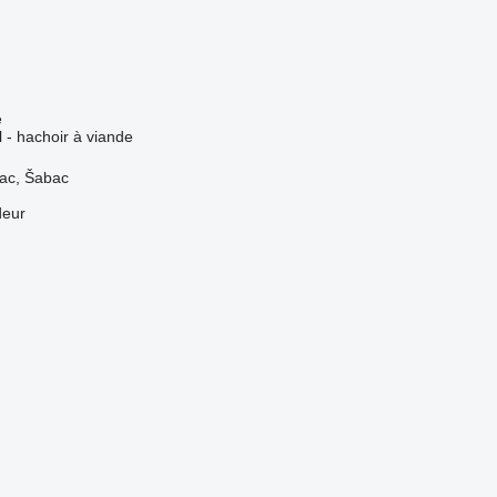
e
l - hachoir à viande
vac, Šabac
deur