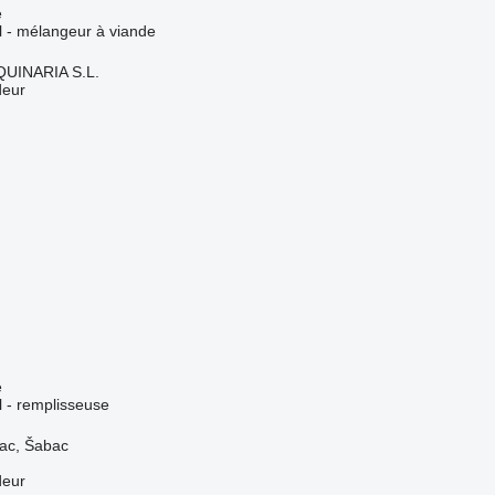
e
el - mélangeur à viande
INARIA S.L.
deur
e
el - remplisseuse
vac, Šabac
deur