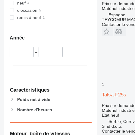
neuf
Prix sur demand
Matériel industri
d'occasion
Espagne
remis à neuf
TEYCOMUR MAQU
Contacter le ven
Année
–
1
Caractéristiques
Talsa F25s
Poids net à vide
Prix sur demand
Nombre d'heures
Matériel industri
État
neuf
Serbie, Cero
Sind d.o.o.
Contacter le ven
Moteur, boîte de vitesses