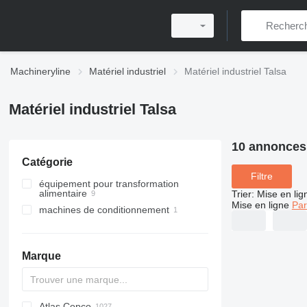
Machineryline
Matériel industriel
Matériel industriel Talsa
Matériel industriel Talsa
10 annonces
Catégorie
Filtre
équipement pour transformation
alimentaire
Trier
:
Mise en lig
Mise en ligne
Par
machines de conditionnement
équipement de transformation de la
viande
remplisseuses
hachoirs à viande
mélangeurs à viande
Marque
poussoirs à saucisse
cutters à viande
Atlas Copco
PDS
APD
AB
Ensis
VZ
AG3