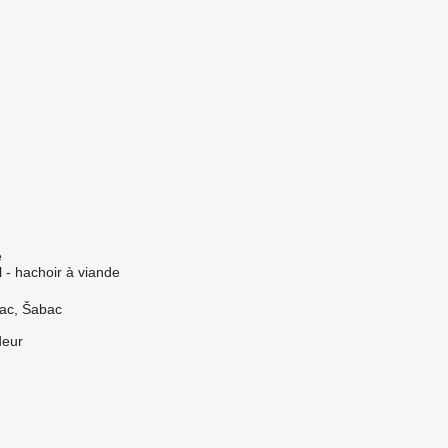
e
l - hachoir à viande
vac, Šabac
deur