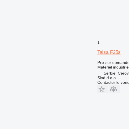
1
Talsa F25s
Prix sur demand
Matériel industrie
Serbie, Cero
Sind d.o.o.
Contacter le ven