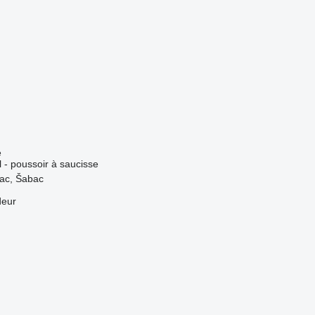
e
l - poussoir à saucisse
vac, Šabac
deur