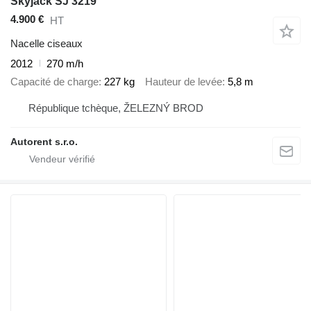
Skyjack SJ 3219
4.900 €
HT
Nacelle ciseaux
2012
270 m/h
Capacité de charge
227 kg
Hauteur de levée
5,8 m
République tchèque, ŽELEZNÝ BROD
Autorent s.r.o.