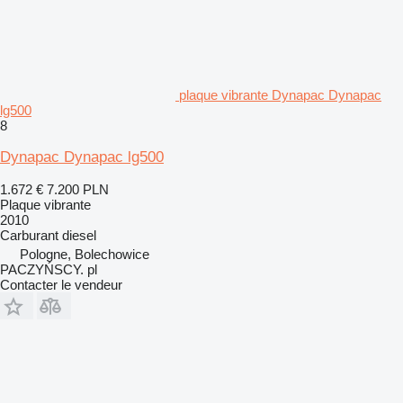
plaque vibrante Dynapac Dynapac
lg500
8
Dynapac Dynapac lg500
1.672 €
7.200 PLN
Plaque vibrante
2010
Carburant
diesel
Pologne, Bolechowice
PACZYŃSCY. pl
Contacter le vendeur