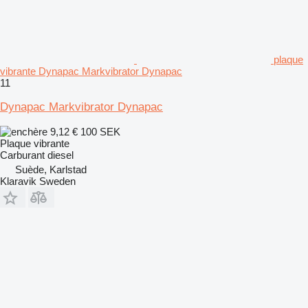
plaque
vibrante Dynapac Markvibrator Dynapac
11
Dynapac Markvibrator Dynapac
9,12 €
100 SEK
Plaque vibrante
Carburant
diesel
Suède, Karlstad
Klaravik Sweden