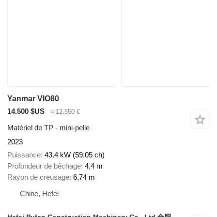
Yanmar VIO80
14.500 $US
≈ 12.550 €
Matériel de TP - mini-pelle
2023
Puissance
43.4 kW (59.05 ch)
Profondeur de bêchage
4,4 m
Rayon de creusage
6,74 m
Chine, Hefei
Hefei Pufan Construction Machinery Co., Ltd 合肥朴凡工程机械有限公司