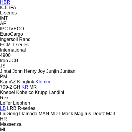
HBR
ICE
IFA
L-series
IMT
AF
IPC
IVECO
EuroCargo
Ingersoll Rand
ECM
T-series
International
4900
Iron
JCB
JS
Jintai
John Henry
Joy
Junjin
Junttan
PM
KamAZ
Kinglink
Klemm
709-2
GH
KR
MR
Knebel
Kobelco
Krupp
Landini
Rex
Leffer
Liebherr
LB
LRB
R-series
LiuGong
Llamada
MAN
MDT
Mack
Magirus-Deutz
Mait
HR
Massenza
MI