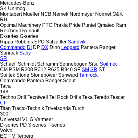
Mercedes-Benz
SK
Unimog
Montabert
Mueller
NCB
Nemek
Nordmeyer
Normet
O&K
RH
Optimal Machinery
PTC
Prakla
Pride
Puntel
Qmatec
Ram
Reichdrill
Renault
D-series
G-series
Rippa
Robbins
SPD
Salzgitter
Sandvik
Commando
DI
DP
DX
Dino
Leopard
Pantera
Ranger
Sanrock
Sany
SR
Schaeff
Schmidt
Schramm
Sennebogen
Sisu
Soilmec
CM
PSM
R208
R312
R625
R940
SF
SM
SR
ST
Soiltek
Stone
Stonepower
Sunward
Tamrock
Commando
Pantera
Ranger
Scout
Tatra
148
Techno Drill
Tecniwell
Tei Rock Drills
Teka
Teredo
Tescar
CF
Titan
Tracto-Technik
Trivelsonda
Turchi
300F
Universal
VLIG
Vermeer
D-series
PD
S-series
T-series
Volvo
EC
FM
Terberg