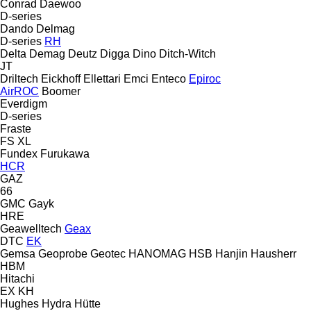
Conrad
Daewoo
D-series
Dando
Delmag
D-series
RH
Delta
Demag
Deutz
Digga
Dino
Ditch-Witch
JT
Driltech
Eickhoff
Ellettari
Emci
Enteco
Epiroc
AirROC
Boomer
Everdigm
D-series
Fraste
FS
XL
Fundex
Furukawa
HCR
GAZ
66
GMC
Gayk
HRE
Geawelltech
Geax
DTC
EK
Gemsa
Geoprobe
Geotec
HANOMAG
HSB
Hanjin
Hausherr
HBM
Hitachi
EX
KH
Hughes
Hydra
Hütte