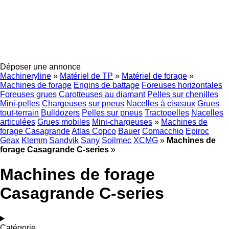
Déposer une annonce
Machineryline
»
Matériel de TP
»
Matériel de forage
»
Machines de forage
Engins de battage
Foreuses horizontales
Foreuses grues
Carotteuses au diamant
Pelles sur chenilles
Mini-pelles
Chargeuses sur pneus
Nacelles à ciseaux
Grues
tout-terrain
Bulldozers
Pelles sur pneus
Tractopelles
Nacelles
articulées
Grues mobiles
Mini-chargeuses
»
Machines de
forage Casagrande
Atlas Copco
Bauer
Comacchio
Epiroc
Geax
Klemm
Sandvik
Sany
Soilmec
XCMG
»
Machines de
forage Casagrande C-series
»
Machines de forage
Casagrande C-series
Catégorie