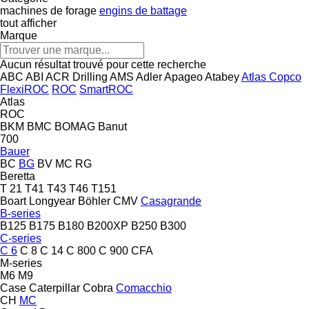
machines de forage
engins de battage
tout afficher
Marque
Aucun résultat trouvé pour cette recherche
ABC
ABI
ACR Drilling
AMS
Adler
Apageo
Atabey
Atlas Copco
FlexiROC
ROC
SmartROC
Atlas
ROC
BKM
BMC
BOMAG
Banut
700
Bauer
BC
BG
BV
MC
RG
Beretta
T 21
T41
T43
T46
T151
Boart Longyear
Böhler
CMV
Casagrande
B-series
B125
B175
B180
B200XP
B250
B300
C-series
C 6
C 8
C 14
C 800
C 900
CFA
M-series
M6
M9
Case
Caterpillar
Cobra
Comacchio
CH
MC