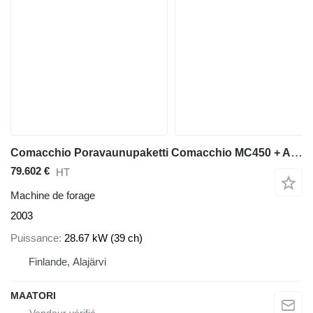
Comacchio Poravaunupaketti Comacchio MC450 + Atlas Copco XRVS466 + Volvo F
79.602 €
HT
Machine de forage
2003
Puissance
28.67 kW (39 ch)
Finlande, Alajärvi
MAATORI