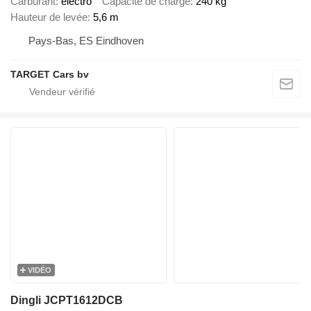
Carburant
électro
Capacité de charge
240 kg
Hauteur de levée
5,6 m
Pays-Bas, ES Eindhoven
TARGET Cars bv
VIDÉO
Dingli JCPT1612DCB