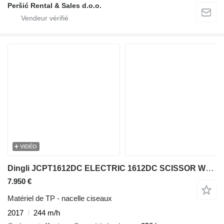
Peršić Rental & Sales d.o.o.
VIDÉO
Dingli JCPT1612DC ELECTRIC 1612DC SCISSOR WORK LIFT 2017 244HRS 1570CM
7.950 €
Matériel de TP - nacelle ciseaux
2017
244 m/h