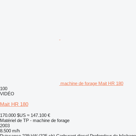
machine de forage Mait HR 180
100
VIDÉO
Mait HR 180
170.000 $US
≈ 147.100 €
Matériel de TP - machine de forage
2003
8.500 m/h
Puissance
239 kW (325 ch)
Carburant
diesel
Profondeur de bêchage