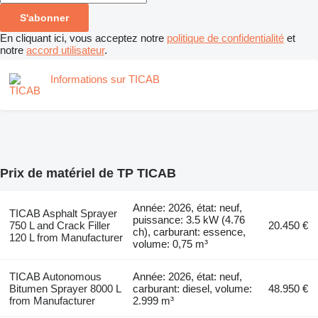
S'abonner
En cliquant ici, vous acceptez notre
politique de confidentialité
et
notre
accord utilisateur
.
Informations sur TICAB
Prix de matériel de TP TICAB
Année: 2026, état: neuf,
TICAB Asphalt Sprayer
puissance: 3.5 kW (4.76
750 L and Crack Filler
20.450 €
ch), carburant: essence,
120 L from Manufacturer
volume: 0,75 m³
TICAB Autonomous
Année: 2026, état: neuf,
Bitumen Sprayer 8000 L
carburant: diesel, volume:
48.950 €
from Manufacturer
2.999 m³