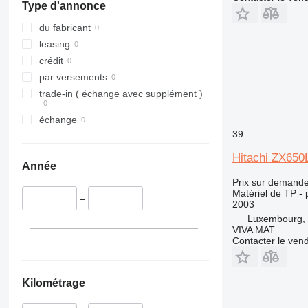
Type d'annonce
316
456
E-series
317
457
Liftlux
du fabricant
318
8008
Pecolift
leasing
319
8018
Toucan
crédit
320
8025
par versements
321
8026
trade-in ( échange avec supplément )
322
8030
échange
323
8035
39
324
CT
Hitachi ZX65
325
JS
Année
326
JZ
Prix sur demand
329
NXT
Matériel de TP - p
–
2003
330
S-Series
Luxembourg, 
336
TM
VIVA MAT
Contacter le ven
340
VMT
345
Vibromax
349
Kilométrage
350
365