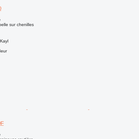
0
e
elle sur chenilles
Kayl
deur
0F
e