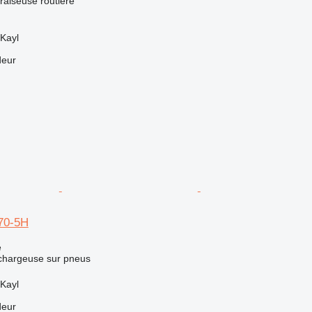
fraiseuse routière
Kayl
deur
70-5H
e
 chargeuse sur pneus
Kayl
deur