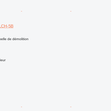
0LCH-5B
pelle de démolition
deur