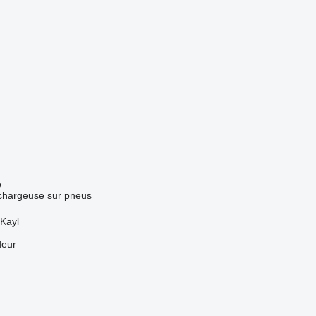
e
 chargeuse sur pneus
Kayl
deur