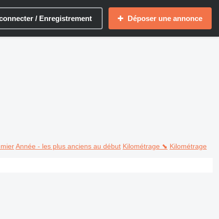
connecter / Enregistrement
Déposer une annonce
emier
Année - les plus anciens au début
Kilométrage ⬊
Kilométrage