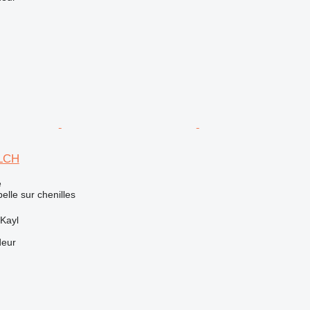
0LCH
e
elle sur chenilles
Kayl
deur