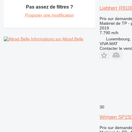
992
Pas assez de filtres ?
Liebherr R910
AP
Proposer une modification
C-series
Prix sur demand
Matériel de TP - p
CB
2019
CS
7.790 m/h
Luxembourg, 
Informations sur Altrad Belle
D series
VIVA MAT
E-series
Contacter le ven
F-series
GC
IT
M-series
MH
NR
PM
RM
30
Wirtgen SP15
Prix sur demand