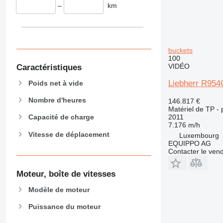
–
km
374
390
395
416
buckets
100
420
VIDÉO
Caractéristiques
424
Liebherr R954
426
Poids net à vide
428
Nombre d'heures
146.817 €
430
Matériel de TP - p
2011
Capacité de charge
432
7.176 m/h
434
Vitesse de déplacement
Luxembourg
444
EQUIPPO AG
Contacter le ven
589
826
Moteur, boîte de vitesses
906
Modèle de moteur
907
908
Puissance du moteur
910