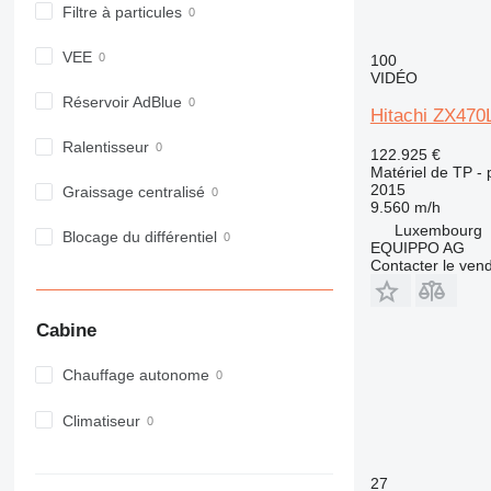
914
Filtre à particules
918
VEE
924
100
VIDÉO
926
Réservoir AdBlue
928
Hitachi ZX47
930
Ralentisseur
122.925 €
938
Matériel de TP - 
2015
950
Graissage centralisé
9.560 m/h
953
Luxembourg
Blocage du différentiel
955
EQUIPPO AG
Contacter le ven
962
963
966
Cabine
972
973
Chauffage autonome
980
Climatiseur
982
988
990
27