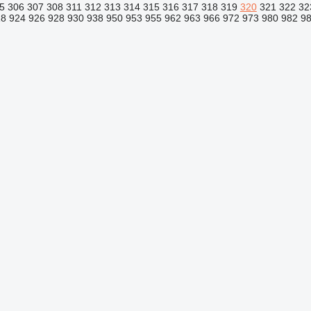
5
306
307
308
311
312
313
314
315
316
317
318
319
320
321
322
32
18
924
926
928
930
938
950
953
955
962
963
966
972
973
980
982
9