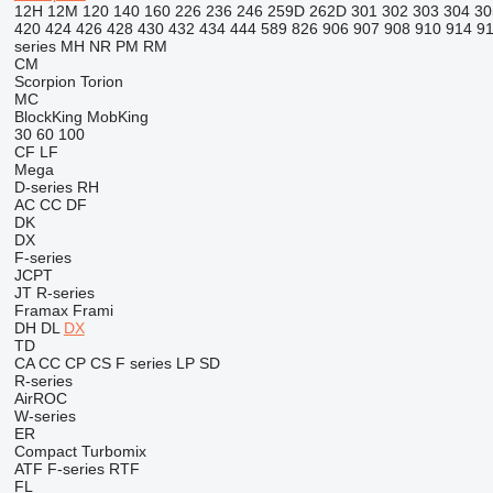
12H
12M
120
140
160
226
236
246
259D
262D
301
302
303
304
30
420
424
426
428
430
432
434
444
589
826
906
907
908
910
914
9
series
MH
NR
PM
RM
CM
Scorpion
Torion
MC
BlockKing
MobKing
30
60
100
CF
LF
Mega
D-series
RH
AC
CC
DF
DK
DX
F-series
JCPT
JT
R-series
Framax
Frami
DH
DL
DX
TD
CA
CC
CP
CS
F series
LP
SD
R-series
AirROC
W-series
ER
Compact
Turbomix
ATF
F-series
RTF
FL