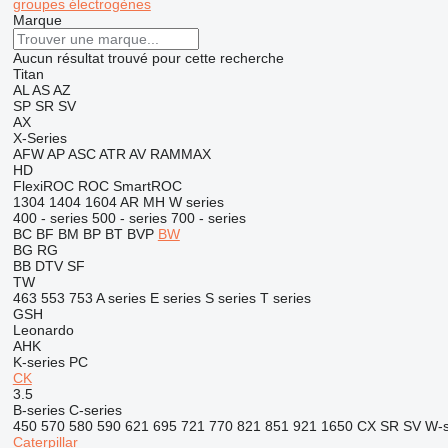
groupes électrogènes
Marque
Aucun résultat trouvé pour cette recherche
Titan
AL
AS
AZ
SP
SR
SV
AX
X-Series
AFW
AP
ASC
ATR
AV
RAMMAX
HD
FlexiROC
ROC
SmartROC
1304
1404
1604
AR
MH
W series
400 - series
500 - series
700 - series
BC
BF
BM
BP
BT
BVP
BW
BG
RG
BB
DTV
SF
TW
463
553
753
A series
E series
S series
T series
GSH
Leonardo
AHK
K-series
PC
CK
3.5
B-series
C-series
450
570
580
590
621
695
721
770
821
851
921
1650
CX
SR
SV
W-s
Caterpillar