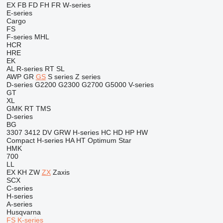
EX
FB
FD
FH
FR
W-series
E-series
Cargo
FS
F-series
MHL
HCR
HRE
EK
AL
R-series
RT
SL
AWP
GR
GS
S series
Z series
D-series
G2200
G2300
G2700
G5000
V-series
GT
XL
GMK
RT
TMS
D-series
BG
3307
3412
DV
GRW
H-series
HC
HD
HP
HW
Compact
H-series
HA
HT
Optimum
Star
HMK
700
LL
EX
KH
ZW
ZX
Zaxis
SCX
C-series
H-series
A-series
Husqvarna
FS
K-series