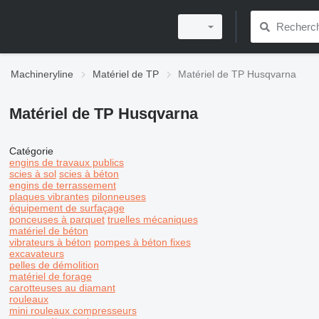
Machineryline
Matériel de TP
Matériel de TP Husqvarna
Matériel de TP Husqvarna
Catégorie
engins de travaux publics
scies à sol
scies à béton
engins de terrassement
plaques vibrantes
pilonneuses
équipement de surfaçage
ponceuses à parquet
truelles mécaniques
matériel de béton
vibrateurs à béton
pompes à béton fixes
excavateurs
pelles de démolition
matériel de forage
carotteuses au diamant
rouleaux
mini rouleaux compresseurs