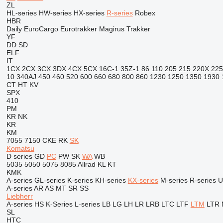
ZL
HL-series
HW-series
HX-series
R-series
Robex
HBR
Daily
EuroCargo
Eurotrakker
Magirus
Trakker
YF
DD
SD
ELF
IT
1CX
2CX
3CX
3DX
4CX
5CX
16C-1
35Z-1
86
110
205
215
220X
225
10
340AJ
450
460
520
600
660
680
800
860
1230
1250
1350
1930
CT
HT
KV
SPX
410
PM
KR
NK
KR
KM
7055
7150
CKE
RK
SK
Komatsu
D series
GD
PC
PW
SK
WA
WB
5035
5050
5075
8085
Allrad
KL
KT
KMK
A-series
GL-series
K-series
KH-series
KX-series
M-series
R-series
U
A-series
AR
AS
MT
SR
SS
Liebherr
A-series
HS
K-Series
L-series
LB
LG
LH
LR
LRB
LTC
LTF
LTM
LTR
SL
HTC