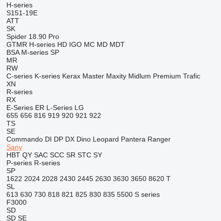
H-series
S151-19E
ATT
SK
Spider 18.90 Pro
GTMR
H-series
HD
IGO
MC
MD
MDT
BSA
M-series
SP
MR
RW
C-series
K-series
Kerax
Master
Maxity
Midlum
Premium
Trafic
XN
R-series
RX
E-Series
ER
L-Series
LG
655
656
816
919
920
921
922
TS
SE
Commando
DI
DP
DX
Dino
Leopard
Pantera
Ranger
Sany
HBT
QY
SAC
SCC
SR
STC
SY
P-series
R-series
SP
1622
2024
2028
2430
2445
2630
3630
3650
8620 T
SL
613
630
730
818
821
825
830
835
5500
S series
F3000
SD
SD
SE