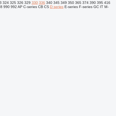
3
324
325
326
329
330
336
340
345
349
350
365
374
390
395
416
88
990
992
AP
C-series
CB
CS
D series
E-series
F-series
GC
IT
M-