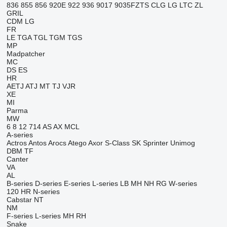
836
855
856
920E
922
936
9017
9035FZTS
CLG
LG
LTC
ZL
GRIL
CDM
LG
FR
LE
TGA
TGL
TGM
TGS
MP
Madpatcher
MC
DS
ES
HR
AETJ
ATJ
MT
TJ
VJR
XE
MI
Parma
MW
6
8
12
714
AS
AX
MCL
A-series
Actros
Antos
Arocs
Atego
Axor
S-Class
SK
Sprinter
Unimog
DBM
TF
Canter
VA
AL
B-series
D-series
E-series
L-series
LB
MH
NH
RG
W-series
120
HR
N-series
Cabstar
NT
NM
F-series
L-series
MH
RH
Snake