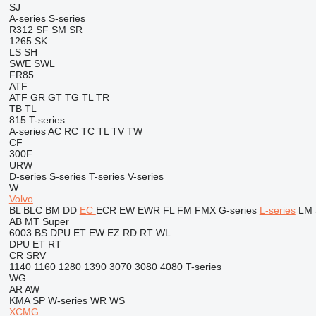
SJ
A-series
S-series
R312
SF
SM
SR
1265
SK
LS
SH
SWE
SWL
FR85
ATF
ATF
GR
GT
TG
TL
TR
TB
TL
815
T-series
A-series
AC
RC
TC
TL
TV
TW
CF
300F
URW
D-series
S-series
T-series
V-series
W
Volvo
BL
BLC
BM
DD
EC
ECR
EW
EWR
FL
FM
FMX
G-series
L-series
LM
AB
MT
Super
6003
BS
DPU
ET
EW
EZ
RD
RT
WL
DPU
ET
RT
CR
SRV
1140
1160
1280
1390
3070
3080
4080
T-series
WG
AR
AW
KMA
SP
W-series
WR
WS
XCMG