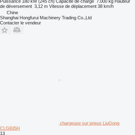
Puissance
180 kW (245 ch)
Capacité de charge
7.000 kg
Hauteur
de déversement
3,12 m
Vitesse de déplacement
38 km/h
Chine
Shanghai Hongfurui Machinery Trading Co.,Ltd
Contacter le vendeur
chargeuse sur pneus LiuGong
CLG835H
13