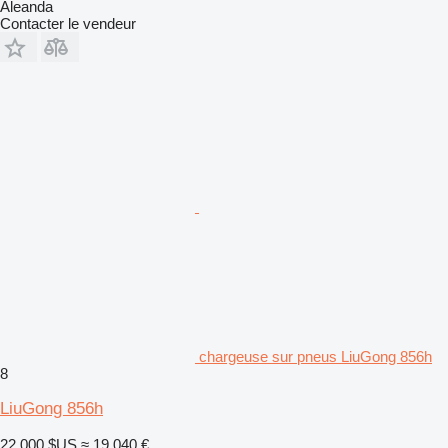
Aleanda
Contacter le vendeur
chargeuse sur pneus LiuGong 856h
8
LiuGong 856h
22.000 $US
≈ 19.040 €