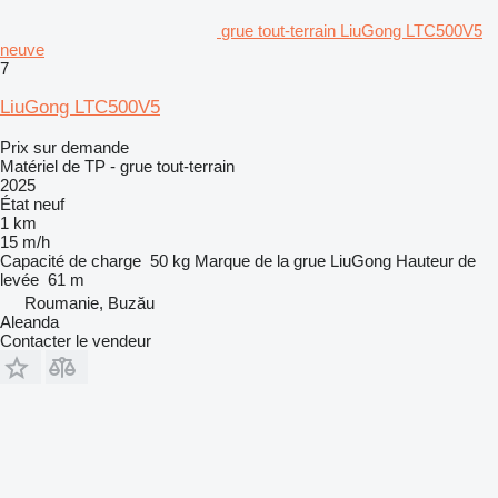
grue tout-terrain LiuGong LTC500V5
neuve
7
LiuGong LTC500V5
Prix sur demande
Matériel de TP - grue tout-terrain
2025
État
neuf
1 km
15 m/h
Capacité de charge
50 kg
Marque de la grue
LiuGong
Hauteur de
levée
61 m
Roumanie, Buzău
Aleanda
Contacter le vendeur