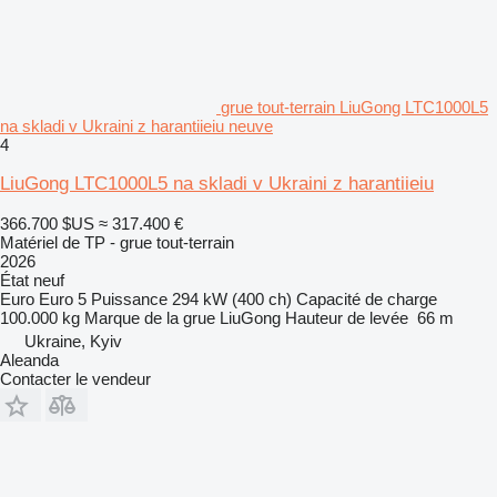
grue tout-terrain LiuGong LTC1000L5
na skladi v Ukraini z harantiieiu neuve
4
LiuGong LTC1000L5 na skladi v Ukraini z harantiieiu
366.700 $US
≈ 317.400 €
Matériel de TP - grue tout-terrain
2026
État
neuf
Euro
Euro 5
Puissance
294 kW (400 ch)
Capacité de charge
100.000 kg
Marque de la grue
LiuGong
Hauteur de levée
66 m
Ukraine, Kyiv
Aleanda
Contacter le vendeur