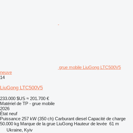
grue mobile LiuGong LTC500V5
neuve
14
LiuGong LTC500V5
233.000 $US
≈ 201.700 €
Matériel de TP - grue mobile
2026
État
neuf
Puissance
257 kW (350 ch)
Carburant
diesel
Capacité de charge
50.000 kg
Marque de la grue
LiuGong
Hauteur de levée
61 m
Ukraine, Kyiv