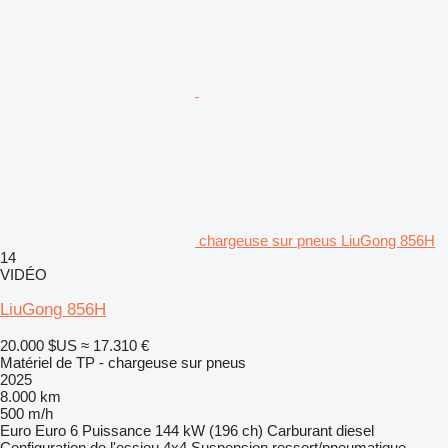
chargeuse sur pneus LiuGong 856H
14
VIDÉO
LiuGong 856H
20.000 $US
≈ 17.310 €
Matériel de TP - chargeuse sur pneus
2025
8.000 km
500 m/h
Euro
Euro 6
Puissance
144 kW (196 ch)
Carburant
diesel
Configuration de l'essieu
4x4
Suspension
ressort/pneumatique