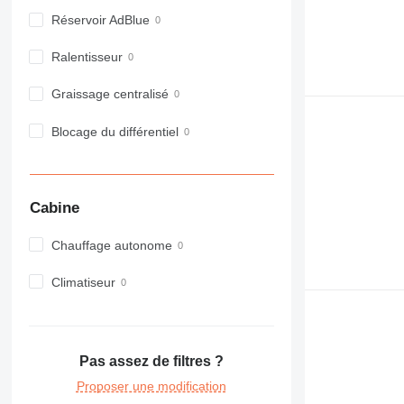
980
Réservoir AdBlue
982
Ralentisseur
988
990
Graissage centralisé
992
AP
Blocage du différentiel
C-series
CB
CS
Cabine
D series
E-series
Chauffage autonome
F-series
GC
Climatiseur
IT
M-series
MH
Pas assez de filtres ?
NR
PM
Proposer une modification