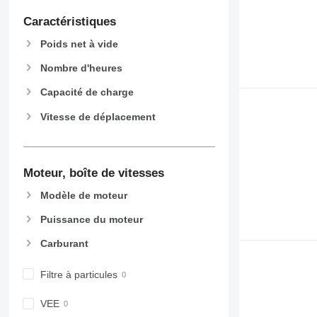
906
Caractéristiques
907
908
Poids net à vide
910
Nombre d'heures
914
918
Capacité de charge
924
Vitesse de déplacement
926
928
930
Moteur, boîte de vitesses
938
950
Modèle de moteur
953
Puissance du moteur
955
Carburant
962
963
Filtre à particules
966
972
VEE
973