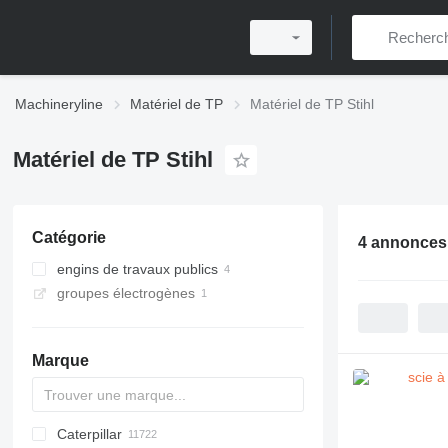
Machineryline
Matériel de TP
Matériel de TP Stihl
Matériel de TP Stihl
Catégorie
4 annonces
engins de travaux publics
groupes électrogènes
scies à sol
scies à béton
Marque
Caterpillar
Titan
AL
SP
AX
X-Series
AFW
HD
FlexiROC
1304
400 - series
BC
BG
BB
TW
463
GSH
Leonardo
AHK
K-series
CK
3.5
B-series
450